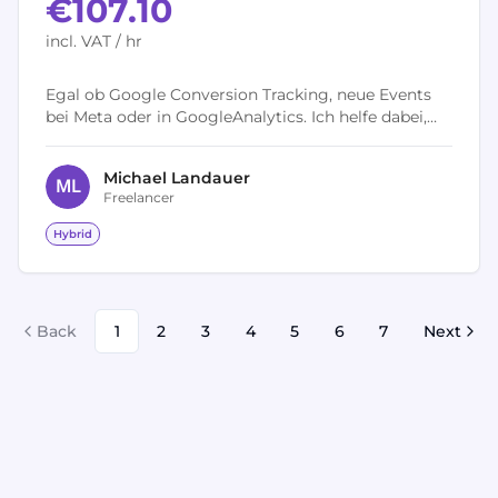
€107.10
incl. VAT / hr
Egal ob Google Conversion Tracking, neue Events
bei Meta oder in GoogleAnalytics. Ich helfe dabei,
das Tracking Setup zu optimieren.
Michael
Landauer
M
L
Freelancer
Hybrid
Back
1
2
3
4
5
6
7
Next