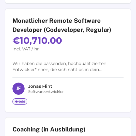
Monatlicher Remote Software
Developer (Codeveloper, Regular)
€10,710.00
incl. VAT / hr
Wir haben die passenden, hochqualifizierten
Entwickler*innen, die sich nahtlos in dein
bestehendes Team integrieren, um so euer volles
Entwicklungs-Potential zu...
Jonas
Flint
J
F
Softwareentwickler
Hybrid
Coaching (in Ausbildung)