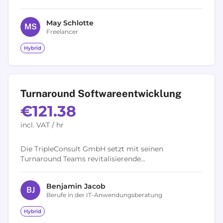
besprechen wir im Coaching oder im klärenden
Gespräch. You prefer to use a longer time...
May
Schlotte
M
S
Freelancer
Hybrid
Turnaround Softwareentwicklung
€121.38
incl. VAT / hr
Die TripleConsult GmbH setzt mit seinen
Turnaround Teams revitalisierende
Softwareprojekte um. Innovative
Softwareentwicklung – dafür steht das Team der
Benjamin
Jacob
TripleConsult GmbH. Auf...
B
J
Berufe in der IT-Anwendungsberatung
Hybrid