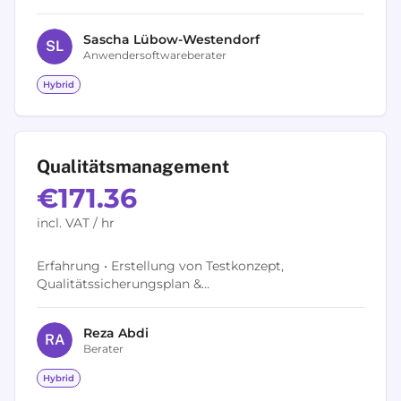
heraus welche Hebel und Einsatzzwecke moderne BI
Software in Ihrem Unternehmen...
Sascha
Lübow-Westendorf
S
L
Anwendersoftwareberater
Hybrid
Qualitätsmanagement
€171.36
incl. VAT / hr
Erfahrung • Erstellung von Testkonzept,
Qualitätssicherungsplan &
Fehlermanagementkonzept für den
Softwareentwicklungsprozess, ISTQB , Fehler-
Reza
Abdi
Management-Prozesse /...
R
A
Berater
Hybrid