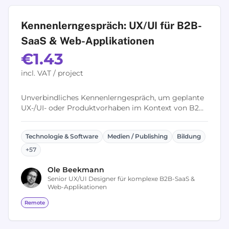
Kennenlerngespräch: UX/UI für B2B-
SaaS & Web-Applikationen
€1.43
incl. VAT / project
Unverbindliches Kennenlerngespräch, um geplante
UX-/UI- oder Produktvorhaben im Kontext von B2B-
SaaS und Web-Applikationen zu besprechen. Im
Fokus stehen ein erstes Verständnis...
Technologie & Software
Medien / Publishing
Bildung
+
57
Ole
Beekmann
Senior UX/UI Designer für komplexe B2B-SaaS &
Web-Applikationen
Remote