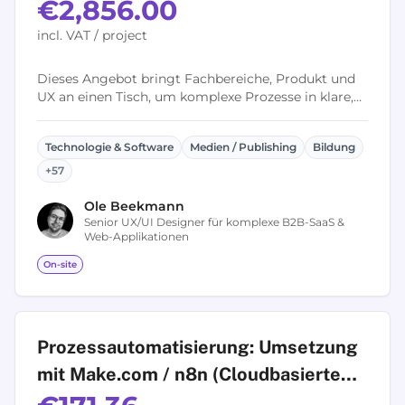
€2,856.00
incl. VAT / project
Dieses Angebot bringt Fachbereiche, Produkt und
UX an einen Tisch, um komplexe Prozesse in klare,
nutzerzentrierte User Flows zu übersetzen. Der
Workshop schafft ein gemeinsames...
Technologie & Software
Medien / Publishing
Bildung
+
57
Ole
Beekmann
Senior UX/UI Designer für komplexe B2B-SaaS &
Web-Applikationen
On-site
Prozessautomatisierung: Umsetzung
mit Make.com / n8n (Cloudbasierte
No-Code-Automatisierung)