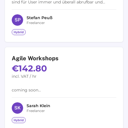
sind für User immer und überall abrufbar und
multiplizierbar. Das ändert die Beziehung zwischen
Unternehmen, Marken und Kunden. Es...
Stefan
Peuß
S
P
Freelancer
Hybrid
Agile Workshops
€142.80
incl. VAT / hr
coming soon...
Sarah
Klein
S
K
Freelancer
Hybrid