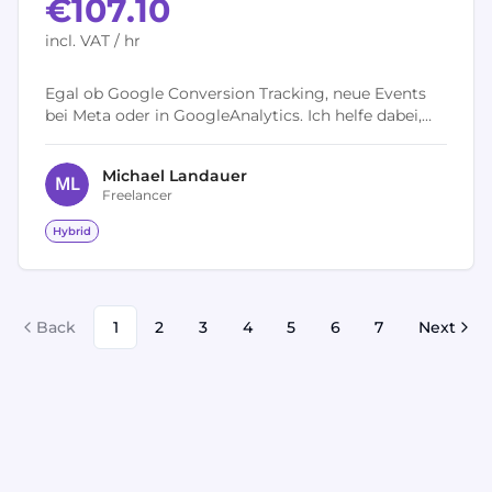
€107.10
incl. VAT / hr
Egal ob Google Conversion Tracking, neue Events
bei Meta oder in GoogleAnalytics. Ich helfe dabei,
das Tracking Setup zu optimieren.
Michael
Landauer
M
L
Freelancer
Hybrid
Back
1
2
3
4
5
6
7
Next