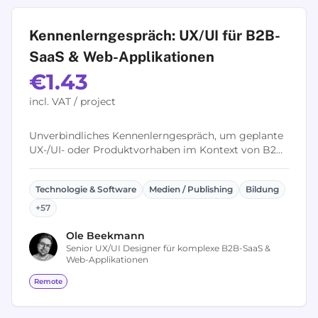
Kennenlerngespräch: UX/UI für B2B-
SaaS & Web-Applikationen
€1.43
incl. VAT / project
Unverbindliches Kennenlerngespräch, um geplante
UX-/UI- oder Produktvorhaben im Kontext von B2B-
SaaS und Web-Applikationen zu besprechen. Im
Fokus stehen ein erstes Verständnis...
Technologie & Software
Medien / Publishing
Bildung
+
57
Ole
Beekmann
Senior UX/UI Designer für komplexe B2B-SaaS &
Web-Applikationen
Remote