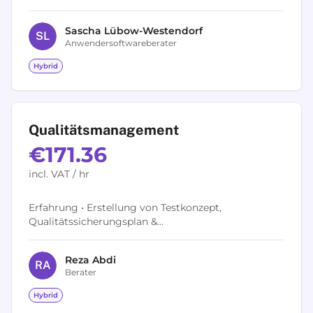
heraus welche Hebel und Einsatzzwecke moderne BI
Software in Ihrem Unternehmen...
Sascha
Lübow-Westendorf
S
L
Anwendersoftwareberater
Hybrid
Qualitätsmanagement
€171.36
incl. VAT / hr
Erfahrung • Erstellung von Testkonzept,
Qualitätssicherungsplan &
Fehlermanagementkonzept für den
Softwareentwicklungsprozess, ISTQB , Fehler-
Reza
Abdi
Management-Prozesse /...
R
A
Berater
Hybrid