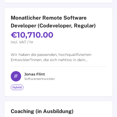
Monatlicher Remote Software
Developer (Codeveloper, Regular)
€10,710.00
incl. VAT / hr
Wir haben die passenden, hochqualifizierten
Entwickler*innen, die sich nahtlos in dein
bestehendes Team integrieren, um so euer volles
Entwicklungs-Potential zu...
Jonas
Flint
J
F
Softwareentwickler
Hybrid
Coaching (in Ausbildung)