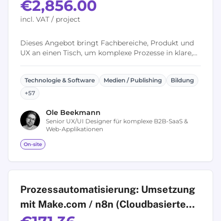
€2,856.00
incl. VAT / project
Dieses Angebot bringt Fachbereiche, Produkt und
UX an einen Tisch, um komplexe Prozesse in klare,
nutzerzentrierte User Flows zu übersetzen. Der
Workshop schafft ein gemeinsames...
Technologie & Software
Medien / Publishing
Bildung
+
57
Ole
Beekmann
Senior UX/UI Designer für komplexe B2B-SaaS &
Web-Applikationen
On-site
Prozessautomatisierung: Umsetzung
mit Make.com / n8n (Cloudbasierte
No-Code-Automatisierung)