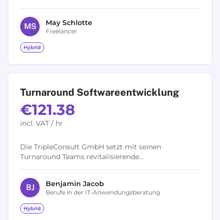
besprechen wir im Coaching oder im klärenden
Gespräch. You prefer to use a longer time...
May
Schlotte
M
S
Freelancer
Hybrid
Turnaround Softwareentwicklung
€121.38
incl. VAT / hr
Die TripleConsult GmbH setzt mit seinen
Turnaround Teams revitalisierende
Softwareprojekte um. Innovative
Softwareentwicklung – dafür steht das Team der
Benjamin
Jacob
TripleConsult GmbH. Auf...
B
J
Berufe in der IT-Anwendungsberatung
Hybrid