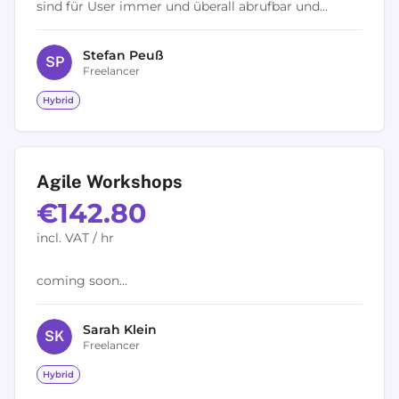
sind für User immer und überall abrufbar und
multiplizierbar. Das ändert die Beziehung zwischen
Unternehmen, Marken und Kunden. Es...
Stefan
Peuß
S
P
Freelancer
Hybrid
Agile Workshops
€142.80
incl. VAT / hr
coming soon...
Sarah
Klein
S
K
Freelancer
Hybrid